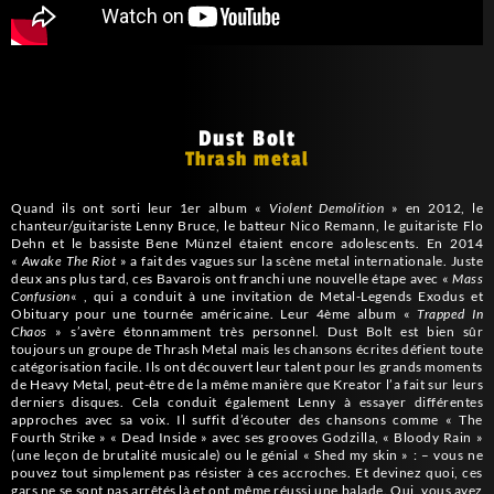
Dust Bolt
Thrash metal
Quand ils ont sorti leur 1er album «
Violent Demolition
» en 2012, le
chanteur/guitariste Lenny Bruce, le batteur Nico Remann, le guitariste Flo
Dehn et le bassiste Bene Münzel étaient encore adolescents. En 2014
«
Awake The Riot
» a fait des vagues sur la scène metal internationale. Juste
deux ans plus tard, ces Bavarois ont franchi une nouvelle étape avec «
Mass
Confusion
« , qui a conduit à une invitation de Metal-Legends Exodus et
Obituary pour une tournée américaine. Leur 4ème album «
Trapped In
Chaos
» s’avère étonnamment très personnel. Dust Bolt est bien sûr
toujours un groupe de Thrash Metal mais les chansons écrites défient toute
catégorisation facile. Ils ont découvert leur talent pour les grands moments
de Heavy Metal, peut-être de la même manière que Kreator l’a fait sur leurs
derniers disques. Cela conduit également Lenny à essayer différentes
approches avec sa voix. Il suffit d’écouter des chansons comme « The
Fourth Strike » « Dead Inside » avec ses grooves Godzilla, « Bloody Rain »
(une leçon de brutalité musicale) ou le génial « Shed my skin » : – vous ne
pouvez tout simplement pas résister à ces accroches. Et devinez quoi, ces
gars ne se sont pas arrêtés là et ont même réussi une balade. Oui, vous avez