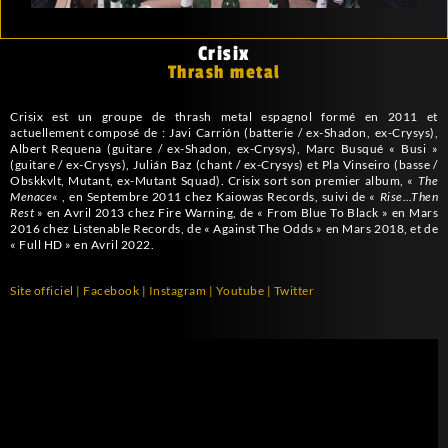
Crisix
Thrash metal
Crisix est un groupe de thrash metal espagnol formé en 2011 et
actuellement composé de : Javi Carrión (batterie / ex-Shadon, ex-Crysys),
Albert Requena (guitare / ex-Shadon, ex-Crysys), Marc Busqué « Busi »
(guitare / ex-Crysys), Julián Baz (chant / ex-Crysys) et Pla Vinseiro (basse /
Obskkvlt, Mutant, ex-Mutant Squad). Crisix sort son premier album, «
The
Menace
« , en Septembre 2011 chez Kaiowas Records, suivi de «
Rise…Then
Rest
» en Avril 2013 chez Fire Warning, de « From Blue To Black » en Mars
2016 chez Listenable Records, de « Against The Odds » en Mars 2018, et de
« Full HD » en Avril 2022.
Site officiel
|
Facebook
|
Instagram
|
Youtube
|
Twitter