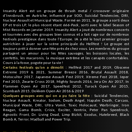
Insanity Alert est un groupe de thrash metal / crossover originaire
d’Innsbruck, en Autriche, influencé par SOD, Suicidal Tendencies, DRI,
Nuclear Assault et Municipal Waste. Formé en 2011, le groupe a sorti deux
EP et trois LP, le plus récent étant
666-Pack
, sorti avec le label Season of
Mist Records en janvier 2019. Insanity Alert a joué de nombreux concerts
et tournées avec des groupes bien connus et a fait rage sur de nombreux
festivals prestigieux dans toute l’Europe. IA a été le tout premier groupe
autrichien à jouer sur la scène principale du Hellfest ! Le groupe est
toujours prêt à donner une fête près de chez vous. Les membres du groupe
partagent un amour pour les fêtes sauvages, les boissons locales, les
confettis, les macaronis, la musique extrême et les canapés confortables.
Cours à la fosse, pogote pour ta vie !
Certains festivals qu’on a démolit
: Hellfest 2017 and 2019, Obscene
Extreme 2019 & 2021, Summer Breeze 2016, Brutal Assault 2018,
Motocultor 2017, Japanese Assault Fest 2019, Xtreme Fest 2018, Ieper
Fest 2015, Zwarte Cross 2018, Mighty Sounds 2016, Jera On Air 2017, In
Flammen Open Air 2017, Speedfest 2012, Turock Open Air 2015,
Scumbash 2015, Dokkem Open Air 2016 & 2019
Quelques groupes avec qui on a pu faire la fête
: Suicidal Tendencies,
Nuclear Assault, Kreator, Sodom, Death Angel, Napalm Death, Carcass,
Municipal Waste, DRI, Ultra Vomit, Toxic Holocaust, Warbringer, Iron
Reagan, Gama Bomb, Crisix, Exciter, Xentrix, Peter Pan Speedrock,
Agnostic Front, Dr. Living Dead, Limp Bizkit, Exodus, Hatebreed, Black
Bomb A, Terror, Madball and Power Trip.