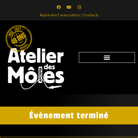
Rejoindre l’association
|
Contacts
Évènement terminé