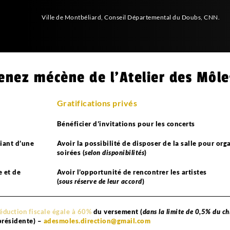
Ville de Montbéliard, Conseil Départemental du Doubs, CNN.
enez mécène de l'Atelier des Môle
Gratifications privés
Bénéficier d’invitations pour les concerts
ciant d’une
Avoir la possibilité de disposer de la salle pour org
soirées (
selon disponibilités
)
e et de
Avoir l’opportunité de rencontrer les artistes
(
sous réserve de leur accord
)
éduction fiscale égale à 60%
du versement (
dans la limite de 0,5% du ch
présidente) –
adesmoles.direction@gmail.com