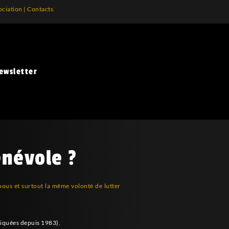
ociation
|
Contacts
ewsletter
énévole ?
ous et surtout la même volonté de lutter
iquées depuis 1983).