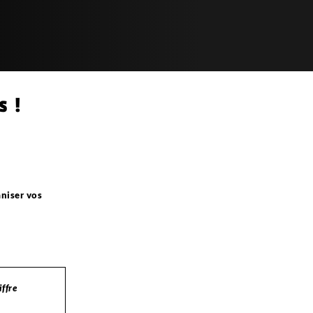
s !
aniser vos
iffre