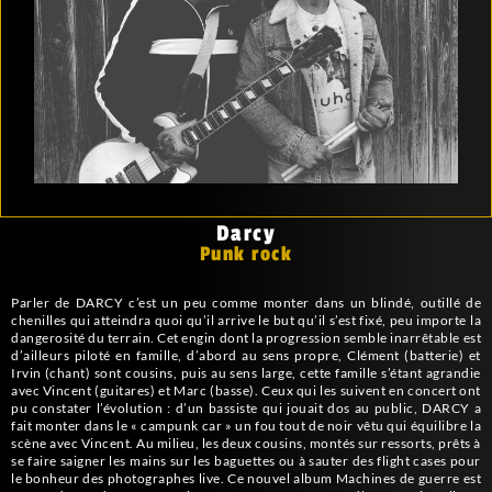
Darcy
Punk rock
Parler de DARCY c’est un peu comme monter dans un blindé, outillé de
chenilles qui atteindra quoi qu’il arrive le but qu’il s’est fixé, peu importe la
dangerosité du terrain. Cet engin dont la progression semble inarrêtable est
d’ailleurs piloté en famille, d’abord au sens propre, Clément (batterie) et
Irvin (chant) sont cousins, puis au sens large, cette famille s’étant agrandie
avec Vincent (guitares) et Marc (basse). Ceux qui les suivent en concert ont
pu constater l’évolution : d’un bassiste qui jouait dos au public, DARCY a
fait monter dans le « campunk car » un fou tout de noir vêtu qui équilibre la
scène avec Vincent. Au milieu, les deux cousins, montés sur ressorts, prêts à
se faire saigner les mains sur les baguettes ou à sauter des flight cases pour
le bonheur des photographes live. Ce nouvel album Machines de guerre est