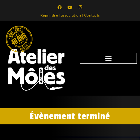
Rejoindre l’association
|
Contacts
Évènement terminé