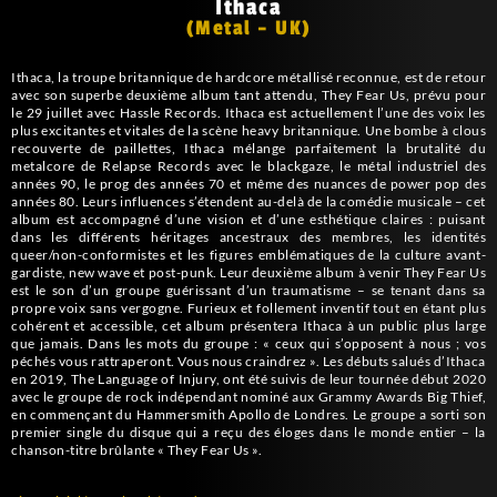
Ithaca
(Metal – UK)
Ithaca, la troupe britannique de hardcore métallisé reconnue, est de retour
avec son superbe deuxième album tant attendu, They Fear Us, prévu pour
le 29 juillet avec Hassle Records. Ithaca est actuellement l’une des voix les
plus excitantes et vitales de la scène heavy britannique. Une bombe à clous
recouverte de paillettes, Ithaca mélange parfaitement la brutalité du
metalcore de Relapse Records avec le blackgaze, le métal industriel des
années 90, le prog des années 70 et même des nuances de power pop des
années 80. Leurs influences s’étendent au-delà de la comédie musicale – cet
album est accompagné d’une vision et d’une esthétique claires : puisant
dans les différents héritages ancestraux des membres, les identités
queer/non-conformistes et les figures emblématiques de la culture avant-
gardiste, new wave et post-punk. Leur deuxième album à venir They Fear Us
est le son d’un groupe guérissant d’un traumatisme – se tenant dans sa
propre voix sans vergogne. Furieux et follement inventif tout en étant plus
cohérent et accessible, cet album présentera Ithaca à un public plus large
que jamais. Dans les mots du groupe : « ceux qui s’opposent à nous ; vos
péchés vous rattraperont. Vous nous craindrez ». Les débuts salués d’Ithaca
en 2019, The Language of Injury, ont été suivis de leur tournée début 2020
avec le groupe de rock indépendant nominé aux Grammy Awards Big Thief,
en commençant du Hammersmith Apollo de Londres. Le groupe a sorti son
premier single du disque qui a reçu des éloges dans le monde entier – la
chanson-titre brûlante « They Fear Us ».