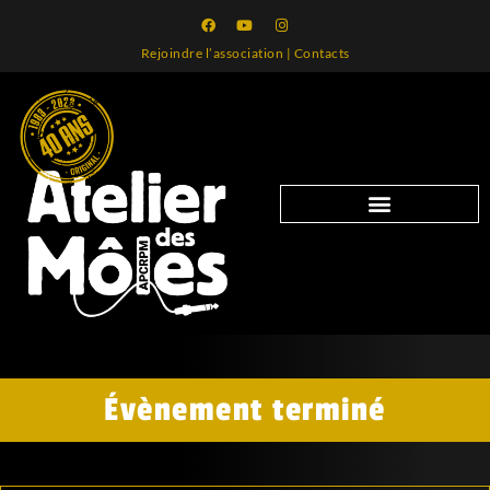
Rejoindre l’association
|
Contacts
Évènement terminé