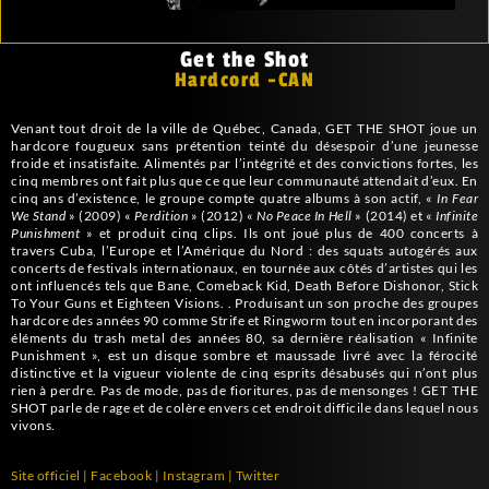
Get the Shot
Hardcord -CAN
Venant tout droit de la ville de Québec, Canada, GET THE SHOT joue un
hardcore fougueux sans prétention teinté du désespoir d’une jeunesse
froide et insatisfaite. Alimentés par l’intégrité et des convictions fortes, les
cinq membres ont fait plus que ce que leur communauté attendait d’eux. En
cinq ans d’existence, le groupe compte quatre albums à son actif, «
In Fear
We Stand
» (2009) «
Perdition
» (2012) «
No Peace In Hell
» (2014) et «
Infinite
Punishment
» et produit cinq clips.
Ils ont joué plus de 400 concerts à
travers Cuba, l’Europe et l’Amérique du Nord : des squats autogérés aux
concerts de festivals internationaux, en tournée aux côtés d’artistes qui les
ont influencés tels que Bane, Comeback Kid, Death Before Dishonor, Stick
To Your Guns et Eighteen Visions. .
Produisant un son proche des groupes
hardcore des années 90 comme Strife et Ringworm tout en incorporant des
éléments du trash metal des années 80, sa dernière réalisation « Infinite
Punishment », est un disque sombre et maussade livré avec la férocité
distinctive et la vigueur violente de cinq esprits désabusés qui n’ont plus
rien à perdre.
Pas de mode, pas de fioritures, pas de mensonges ! GET THE
SHOT parle de rage et de colère envers cet endroit difficile dans lequel nous
vivons.
Site officiel
|
Facebook
|
Instagram
|
Twitter