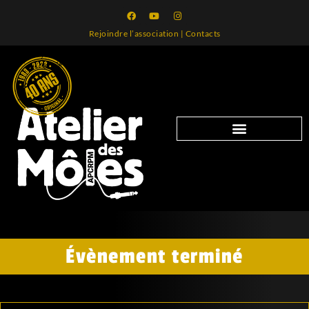
Rejoindre l’association
|
Contacts
Évènement terminé