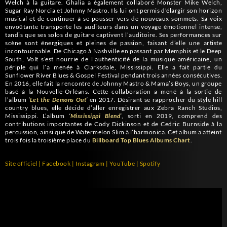
Welch à la guitare. Ghalia a également collaboré Monster Mike Welch,
Sugar Ray Norcia et Johnny Mastro. Ils lui ont permis d’élargir son horizon
musical et de continuer à se pousser vers de nouveaux sommets. Sa voix
envoûtante transporte les auditeurs dans un voyage émotionnel intense,
tandis que ses solos de guitare captivent l’auditoire. Ses performances sur
scène sont énergiques et pleines de passion, faisant d’elle une artiste
incontournable. De Chicago à Nashville en passant par Memphis et le Deep
South, Volt s’est nourrie de l’authenticité de la musique américaine, un
périple qui l’a menée à Clarksdale, Mississippi. Elle a fait partie du
Sunflower River Blues & Gospel Festival pendant trois années consécutives.
En 2016, elle fait la rencontre de Johnny Mastro & Mama’s Boys, un groupe
basé à la Nouvelle-Orléans. Cette collaboration a mené à la sortie de
l’album
‘
Let the Demons Out
’
en 2017. Désirant se rapprocher du style hill
country blues, elle décide d’aller enregistrer aux Zebra Ranch Studios,
Mississippi. L’album
‘
Mississippi Blend
’
, sorti en 2019, comprend des
contributions importantes de Cody Dickinson et de Cedric Burnside à la
percussion, ainsi que de Watermelon Slim à l’harmonica. Cet album a atteint
trois fois la troisième place du
Billboard Top Blues Albums Chart
.
Site officiel
|
Facebook
|
Instagram
|
YouTube
|
Spotify